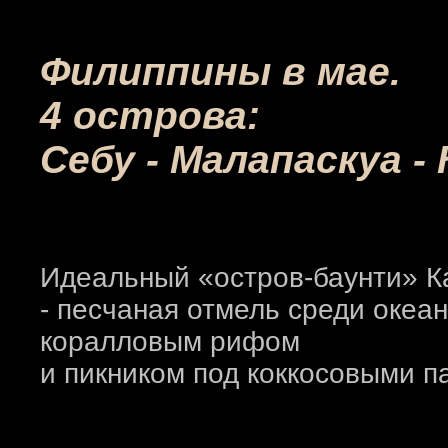
Филиппины в мае.
4 острова:
Себу - Малапаскуа -
Идеальный «остров-баунти» К
- песчаная отмель среди океа
коралловым рифом
и пикником под коккосовыми п