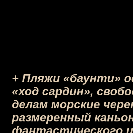
+ Пляжи «баунти» о
«ход сардин», своб
делам морские чере
размеренный каньон
фантастического ц