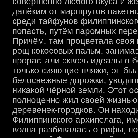
совершенно любого вкуса и ж
далёким от маршрутов пакетног
среди тайфунов филиппинского
попасть, путём паромных пере
Причём, там процветала своя
рощ кокосовых пальм, занима
прорастали сквозь идеально б
только сияющие пляжи, он был
белоснежные дорожки, уводящи
никакой чёрной земли. Этот о
полноценно жил своей жизнью,
деревенек-городков. Он наход
Филиппинского архипелага, им
волна разбивалась о рифы, п