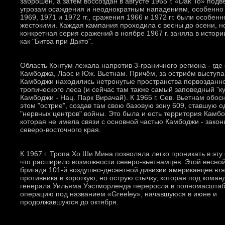
заброшен, а затем воссоздан в августе 1965 г. «Dak To» подв
угрозам осаждения и неоднократным нападениям, особенно 
1969, 1971 и 1972 гг., сражения 1966 и 1972 гг. были особенн
жестокими. Каждая кампания проходила с весны до осени, н
конкретная серия сражений в ноябре 1967 г. заняла в истори
как "Битва при Дакто".
Область Контум лежала напротив 3-граничного региона - где
Камбоджа, Лаос и Юж. Вьетнам. Причём, за остриём выступа
Камбоджи находились нетронутые пространства первозданн
тропического леса (и сейчас там также самый заповедный "ку
Камбоджи - Нац. Парк Вирачай). К 1965 г. Сев. Вьетнам обос
этом "острие", создав там свою базовую зону 609, ставшую о
"нервных центров" войны. Это была и есть территория Камб
которая не имела связи с основной частью Камбоджи - закон
северо-восточного края.
К 1967 г. Тропа Хо Ши Мина позволяла легко проникать в эту 
что расширило возможности северо-вьетнамцев. Этой весной
бригада 101-й воздушно-десантной дивизии американцев вт
противника в короткую, но острую стычку, которая под кома
генерала Уильяма Уэстморленда переросла в полномасшта
операцию под названием «Greeley», начавшуюся в июне и
продолжавшуюся до октября.