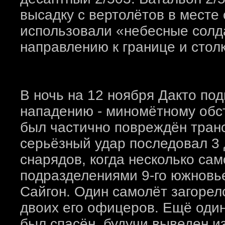
высадку с вертолётов в месте 
использовали «небесные солд
направлению к границе и стол
В ночь на 12 ноября Дакто по
нападению - миномётному обст
был частично повреждён транс
серьёзный удар последовал 3 д
снарядов, когда несколько са
подразделениями 9-го южновь
Сайгон. Один самолёт загорел
двоих его офицеров. Ещё один
был спасён, будучи выведен и