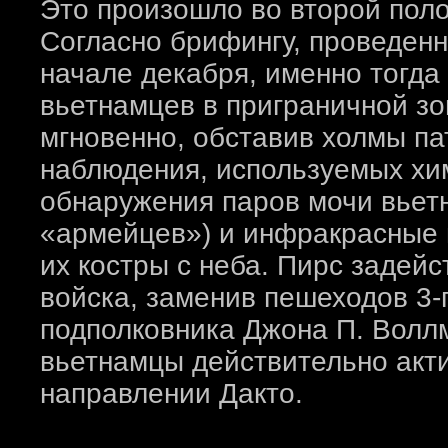
Это произошло во второй поло
Согласно брифингу, проведен
начале декабря, именно тогд
вьетнамцев в приграничной зо
мгновенно, обставив холмы п
наблюдения, используемых хим
обнаружения паров мочи вьетна
«армейцев») и инфракрасные и
их костры с неба. Пирс задей
войска, заменив пешеходов 3-г
подполковника Джона П. Воллм
вьетнамцы действительно акт
направлении Дакто.