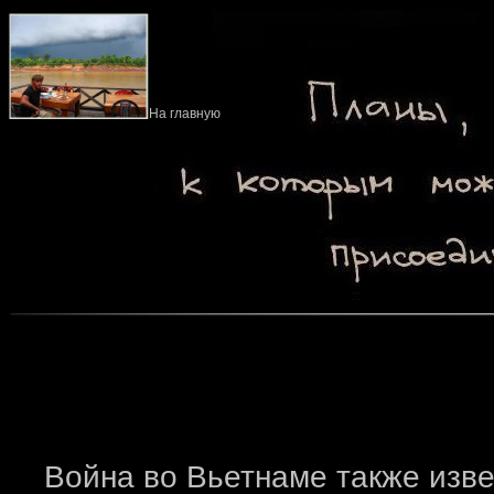
На главную
Война во Вьетнаме также извес