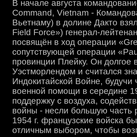
В начале августа командование
Command, Vietnam - Командов
Вьетнаму) в долине Дакто взя
Field Force») генерал-лейтена
посвящён в ход операции «Gree
сопутствующей операции «Pau
провинции Плейку. Он долгое 
Уэстморлендом и считался зна
Индокитайской Войне, будучи
военной помощи в середине 1
поддержку с воздуха, содейст
войны - несли большую часть 
1954 г. французские войска б
отличным выбором, чтобы возг