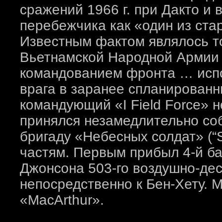
сражений 1966 г. при Дакто и 
перебежчика как «один из ста
Известным фактом являлось т
Вьетнамской Народной Армии
командованием фронта … испо
врага в заранее спланированн
командующий «I Field Force» н
принялся незамедлительно со
бригаду «Небесных солдат» (“S
частям. Первым прибыл 4-й б
Джонсона 503-го воздушно-дес
непосредственно к Бен-Хету.
«MacArthur».