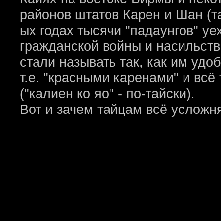
районов штатов Карен и Шан (та
ых годах тысячи "падаунгов" уе
гражданской войны и насильств
стали называть так, как им удо
т.е. "красными каренами" и всё
("калиен ко яо" - по-тайски).
Вот и зачем тайцам всё усложня