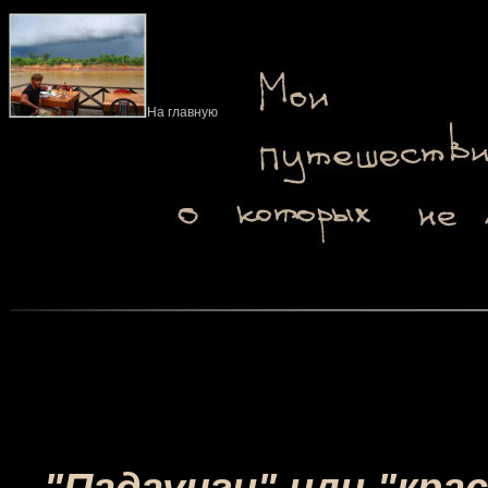
На главную
"Падаунги" или "кра